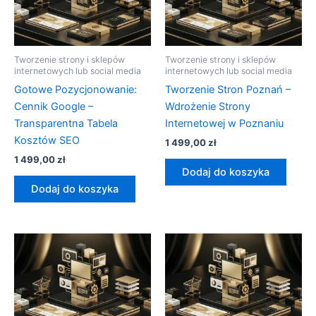
Tworzenie strony i sklepów
Tworzenie strony i sklepów
internetowych lub social media
internetowych lub social media
Gotowe Pozycjonowanie:
Tworzenie Stron Poznań –
Cennik Google –
Wdrożenie Strony
Transparentna Tabela
Internetowej w Poznaniu
Kosztów SEO
1 499,00
zł
1 499,00
zł
Dodaj do koszyka
Dodaj do koszyka