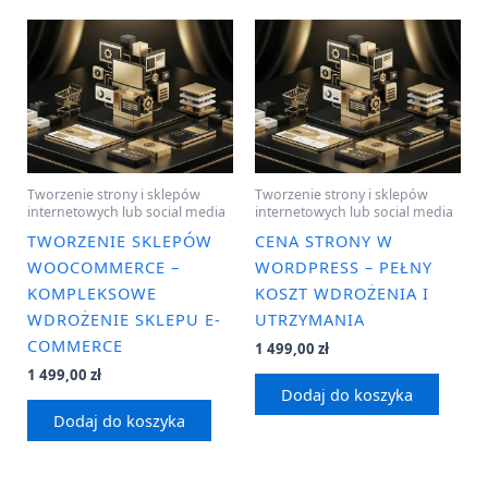
Tworzenie strony i sklepów
Tworzenie strony i sklepów
internetowych lub social media
internetowych lub social media
TWORZENIE SKLEPÓW
CENA STRONY W
WOOCOMMERCE –
WORDPRESS – PEŁNY
KOMPLEKSOWE
KOSZT WDROŻENIA I
WDROŻENIE SKLEPU E-
UTRZYMANIA
COMMERCE
1 499,00
zł
1 499,00
zł
Dodaj do koszyka
Dodaj do koszyka