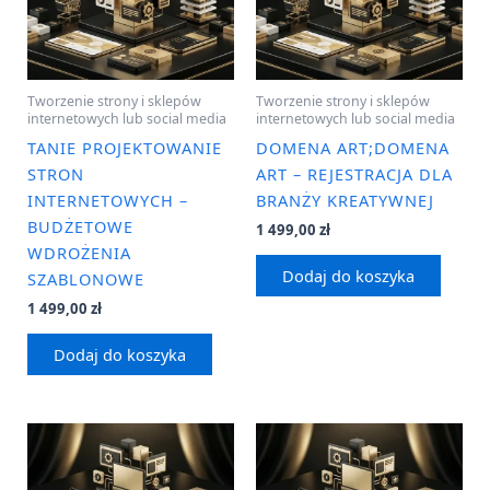
Tworzenie strony i sklepów
Tworzenie strony i sklepów
internetowych lub social media
internetowych lub social media
TANIE PROJEKTOWANIE
DOMENA ART;DOMENA
STRON
ART – REJESTRACJA DLA
INTERNETOWYCH –
BRANŻY KREATYWNEJ
BUDŻETOWE
1 499,00
zł
WDROŻENIA
Dodaj do koszyka
SZABLONOWE
1 499,00
zł
Dodaj do koszyka