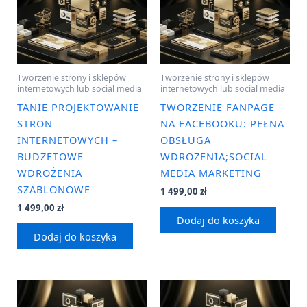
Tworzenie strony i sklepów
Tworzenie strony i sklepów
internetowych lub social media
internetowych lub social media
TANIE PROJEKTOWANIE
TWORZENIE FANPAGE
STRON
NA FACEBOOKU: PEŁNA
INTERNETOWYCH –
OBSŁUGA
BUDŻETOWE
WDROŻENIA;SOCIAL
WDROŻENIA
MEDIA MARKETING
SZABLONOWE
1 499,00
zł
1 499,00
zł
Dodaj do koszyka
Dodaj do koszyka