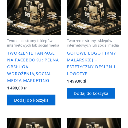
Tworzenie strony i sklepów
Tworzenie strony i sklepów
internetowych lub social media
internetowych lub social media
TWORZENIE FANPAGE
GOTOWE LOGO FIRMY
NA FACEBOOKU: PEŁNA
MALARSKIEJ –
OBSŁUGA
ESTETYCZNY DESIGN I
WDROŻENIA;SOCIAL
LOGOTYP
MEDIA MARKETING
1 499,00
zł
1 499,00
zł
Dodaj do koszyka
Dodaj do koszyka