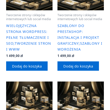
Tworzenie strony i sklepów
Tworzenie strony i sklepów
internetowych lub social media
internetowych lub social media
WIELOJĘZYCZNA
SZABLONY DO
STRONA WORDPRESS:
PRESTASHOP:
PEŁNE TŁUMACZENIE I
INSTALACJA I PROJEKT
SEO;TWORZENIE STRON
GRAFICZNY;SZABLONY I
I WWW
WDROŻENIA
1 499,00
zł
1 499,00
zł
Dodaj do koszyka
Dodaj do koszyka