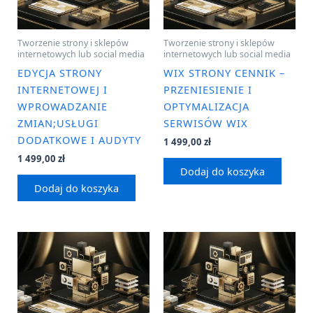
Tworzenie strony i sklepów
Tworzenie strony i sklepów
internetowych lub social media
internetowych lub social media
EDYCJA STRONY
WIX STRONY CENNIK –
INTERNETOWEJ I
PRZENIESIENIE I
WPROWADZANIE
OPTYMALIZACJA
ZMIAN;USŁUGI
SERWISÓW WIX
DODATKOWE I AUDYTY
1 499,00
zł
1 499,00
zł
Dodaj do koszyka
Dodaj do koszyka