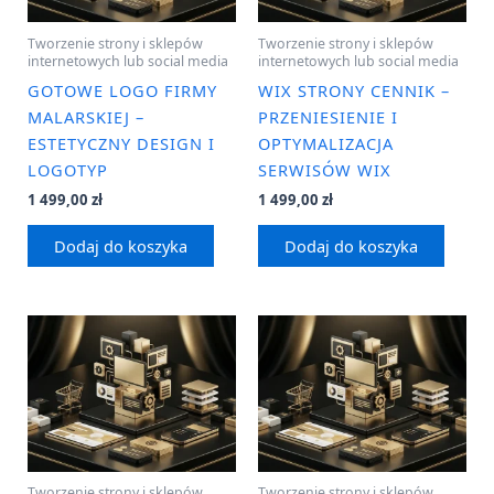
Tworzenie strony i sklepów
Tworzenie strony i sklepów
internetowych lub social media
internetowych lub social media
GOTOWE LOGO FIRMY
WIX STRONY CENNIK –
MALARSKIEJ –
PRZENIESIENIE I
ESTETYCZNY DESIGN I
OPTYMALIZACJA
LOGOTYP
SERWISÓW WIX
1 499,00
zł
1 499,00
zł
Dodaj do koszyka
Dodaj do koszyka
Tworzenie strony i sklepów
Tworzenie strony i sklepów