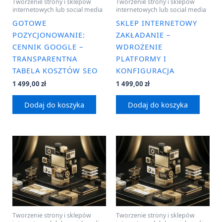
Tworzenie strony i sklepów
Tworzenie strony i sklepów
internetowych lub social media
internetowych lub social media
GOTOWE
SKLEP INTERNETOWY
POZYCJONOWANIE:
ZAKŁADANIE –
CENNIK GOOGLE –
WDROŻENIE
TRANSPARENTNA
PLATFORMY I
TABELA KOSZTÓW SEO
KONFIGURACJA
1 499,00
zł
1 499,00
zł
Dodaj do koszyka
Dodaj do koszyka
Tworzenie strony i sklepów
Tworzenie strony i sklepów