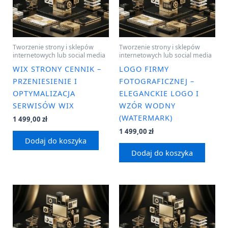
Tworzenie strony i sklepów
Tworzenie strony i sklepów
internetowych lub social media
internetowych lub social media
WIX STRONY CENNIK –
LOGO FIRMY
PRZENIESIENIE I
FOTOGRAFICZNEJ –
OPTYMALIZACJA
ELEGANCKIE LOGO I
SERWISÓW WIX
WZÓR WODNY
(WATERMARK)
1 499,00
zł
1 499,00
zł
Dodaj do koszyka
Dodaj do koszyka