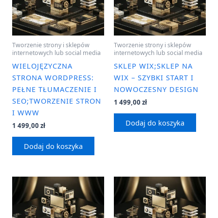
Tworzenie strony i sklepów
Tworzenie strony i sklepów
internetowych lub social media
internetowych lub social media
WIELOJĘZYCZNA
SKLEP WIX;SKLEP NA
STRONA WORDPRESS:
WIX – SZYBKI START I
PEŁNE TŁUMACZENIE I
NOWOCZESNY DESIGN
SEO;TWORZENIE STRON
1 499,00
zł
I WWW
Dodaj do koszyka
1 499,00
zł
Dodaj do koszyka