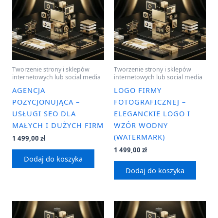
Tworzenie strony i sklepów
Tworzenie strony i sklepów
internetowych lub social media
internetowych lub social media
AGENCJA
LOGO FIRMY
POZYCJONUJĄCA –
FOTOGRAFICZNEJ –
USŁUGI SEO DLA
ELEGANCKIE LOGO I
MAŁYCH I DUŻYCH FIRM
WZÓR WODNY
(WATERMARK)
1 499,00
zł
1 499,00
zł
Dodaj do koszyka
Dodaj do koszyka