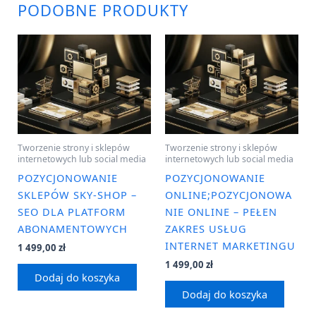
PODOBNE PRODUKTY
Tworzenie strony i sklepów
Tworzenie strony i sklepów
internetowych lub social media
internetowych lub social media
POZYCJONOWANIE
POZYCJONOWANIE
SKLEPÓW SKY-SHOP –
ONLINE;POZYCJONOWA
SEO DLA PLATFORM
NIE ONLINE – PEŁEN
ABONAMENTOWYCH
ZAKRES USŁUG
INTERNET MARKETINGU
1 499,00
zł
1 499,00
zł
Dodaj do koszyka
Dodaj do koszyka