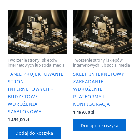
Tworzenie strony i sklepów
Tworzenie strony i sklepów
internetowych lub social media
internetowych lub social media
TANIE PROJEKTOWANIE
SKLEP INTERNETOWY
STRON
ZAKŁADANIE –
INTERNETOWYCH –
WDROŻENIE
BUDŻETOWE
PLATFORMY I
WDROŻENIA
KONFIGURACJA
SZABLONOWE
1 499,00
zł
1 499,00
zł
Dodaj do koszyka
Dodaj do koszyka