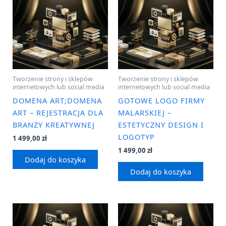
Tworzenie strony i sklepów
Tworzenie strony i sklepów
internetowych lub social media
internetowych lub social media
DOMENA ART;DOMENA
GOTOWE LOGO FIRMY
ART – REJESTRACJA DLA
MALARSKIEJ –
BRANŻY KREATYWNEJ
ESTETYCZNY DESIGN I
LOGOTYP
1 499,00
zł
1 499,00
zł
Dodaj do koszyka
Dodaj do koszyka