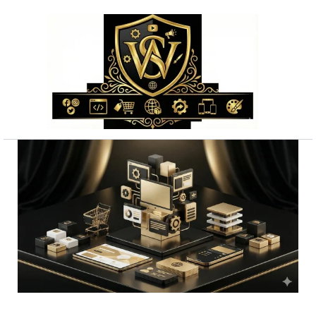
Przejdź
do
treści
ilość
Skuteczne
reklama
tiktok
cała
Polska
bez
ukrytych
kosztów