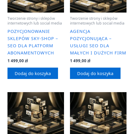
Tworzenie strony i sklepów
Tworzenie strony i sklepów
internetowych lub social media
internetowych lub social media
POZYCJONOWANIE
AGENCJA
SKLEPÓW SKY-SHOP –
POZYCJONUJĄCA –
SEO DLA PLATFORM
USŁUGI SEO DLA
ABONAMENTOWYCH
MAŁYCH I DUŻYCH FIRM
1 499,00
zł
1 499,00
zł
Dodaj do koszyka
Dodaj do koszyka