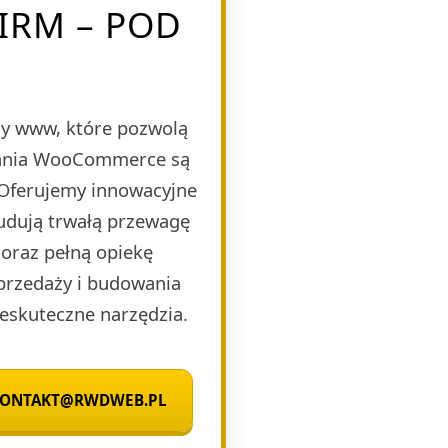
IRM – POD
y www, które pozwolą
ązania WooCommerce są
 Oferujemy innowacyjne
budują trwałą przewagę
oraz pełną opiekę
sprzedaży i budowania
eskuteczne narzędzia.
 KONTAKT@RWDWEB.PL