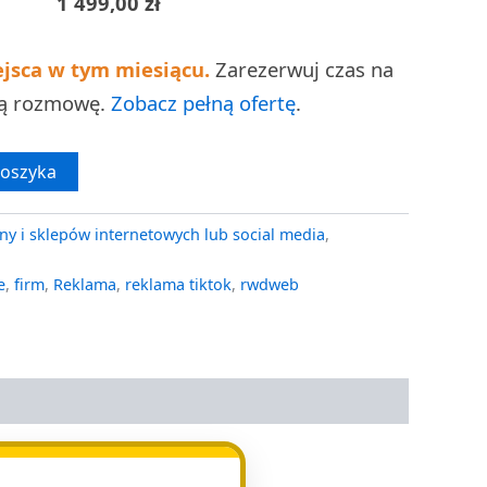
1 499,00
zł
ejsca w tym miesiącu.
Zarezerwuj czas na
ną rozmowę.
Zobacz pełną ofertę
.
koszyka
ny i sklepów internetowych lub social media
,
e
,
firm
,
Reklama
,
reklama tiktok
,
rwdweb