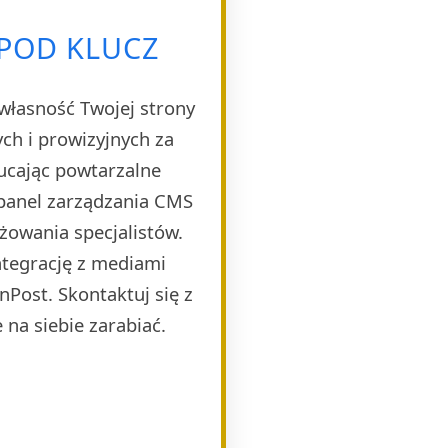
 POD KLUCZ
własność Twojej strony
h i prowizyjnych za
ucając powtarzalne
 panel zarządzania CMS
żowania specjalistów.
ntegrację z mediami
Post. Skontaktuj się z
 na siebie zarabiać.