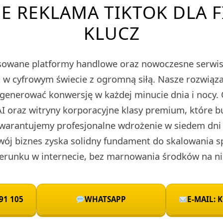
E REKLAMA TIKTOK DLA F
KLUCZ
owane platformy handlowe oraz nowoczesne serwis
ieć w cyfrowym świecie z ogromną siłą. Nasze rozwi
 generować konwersję w każdej minucie dnia i nocy.
I oraz witryny korporacyjne klasy premium, które 
warantujemy profesjonalne wdrożenie w siedem dni 
wój biznes zyska solidny fundament do skalowania 
runku w internecie, bez marnowania środków na ni
91 105
WHATSAPP
E-MAIL: