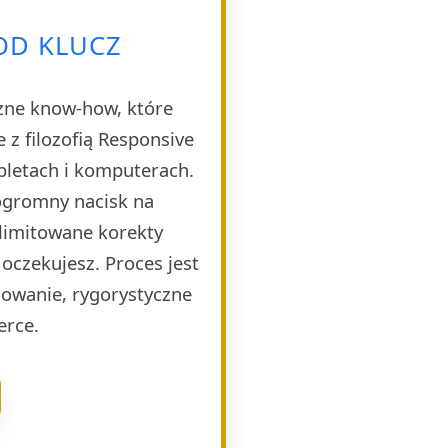
OD KLUCZ
czne know-how, które
 z filozofią Responsive
bletach i komputerach.
 ogromny nacisk na
limitowane korekty
 oczekujesz. Proces jest
dowanie, rygorystyczne
erce.