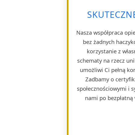
SKUTECZNE
Nasza współpraca opie
bez żadnych haczyk
korzystanie z wła
schematy na rzecz uni
umożliwi Ci pełną ko
Zadbamy o certyfik
społecznościowymi i s
nami po bezpłatną w