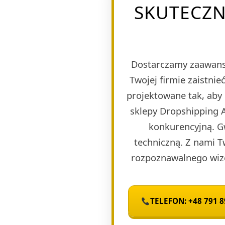
SKUTECZN
Dostarczamy zaawans
Twojej firmie zaistn
projektowane tak, aby
sklepy Dropshipping A
konkurencyjną. G
techniczną. Z nami T
rozpoznawalnego wize
TELEFON: +48 791 8