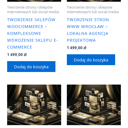
Tworzenie strony i sklepów
Tworzenie strony i sklepów
internetowych lub social media
internetowych lub social media
TWORZENIE SKLEPÓW
TWORZENIE STRON
WOOCOMMERCE –
WWW WROCŁAW –
KOMPLEKSOWE
LOKALNA AGENCJA
WDROŻENIE SKLEPU E-
PROJEKTOWA
COMMERCE
1 499,00
zł
1 499,00
zł
Dodaj do koszyka
Dodaj do koszyka