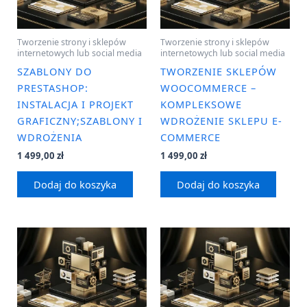
Tworzenie strony i sklepów
Tworzenie strony i sklepów
internetowych lub social media
internetowych lub social media
SZABLONY DO
TWORZENIE SKLEPÓW
PRESTASHOP:
WOOCOMMERCE –
INSTALACJA I PROJEKT
KOMPLEKSOWE
GRAFICZNY;SZABLONY I
WDROŻENIE SKLEPU E-
WDROŻENIA
COMMERCE
1 499,00
zł
1 499,00
zł
Dodaj do koszyka
Dodaj do koszyka