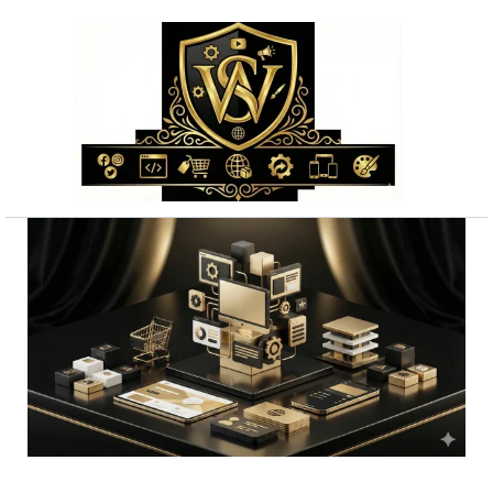
Przejdź
do
treści
ilość
Skuteczne
reklama
youtube
cała
Polska
-
darmowa
wycena