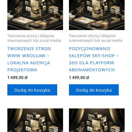
Tworzenie strony i sklepów
Tworzenie strony i sklepów
internetowych lub social media
internetowych lub social media
TWORZENIE STRON
POZYCJONOWANIE
WWW WROCŁAW –
SKLEPÓW SKY-SHOP –
LOKALNA AGENCJA
SEO DLA PLATFORM
PROJEKTOWA
ABONAMENTOWYCH
1 499,00
zł
1 499,00
zł
Dodaj do koszyka
Dodaj do koszyka