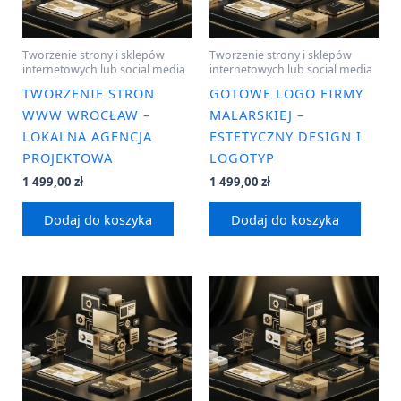
Tworzenie strony i sklepów
Tworzenie strony i sklepów
internetowych lub social media
internetowych lub social media
TWORZENIE STRON
GOTOWE LOGO FIRMY
WWW WROCŁAW –
MALARSKIEJ –
LOKALNA AGENCJA
ESTETYCZNY DESIGN I
PROJEKTOWA
LOGOTYP
1 499,00
zł
1 499,00
zł
Dodaj do koszyka
Dodaj do koszyka