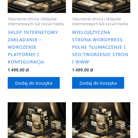
Tworzenie strony i sklepów
Tworzenie strony i sklepów
internetowych lub social media
internetowych lub social media
SKLEP INTERNETOWY
WIELOJĘZYCZNA
ZAKŁADANIE –
STRONA WORDPRESS:
WDROŻENIE
PEŁNE TŁUMACZENIE I
PLATFORMY I
SEO;TWORZENIE STRON
KONFIGURACJA
I WWW
1 499,00
zł
1 499,00
zł
Dodaj do koszyka
Dodaj do koszyka