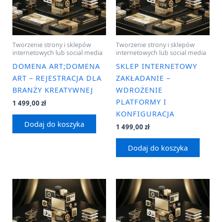
Tworzenie strony i sklepów
Tworzenie strony i sklepów
internetowych lub social media
internetowych lub social media
DOMENA ART;DOMENA
SKLEP INTERNETOWY
ART – REJESTRACJA DLA
ZAKŁADANIE –
BRANŻY KREATYWNEJ
WDROŻENIE
PLATFORMY I
1 499,00
zł
KONFIGURACJA
Dodaj do koszyka
1 499,00
zł
Dodaj do koszyka