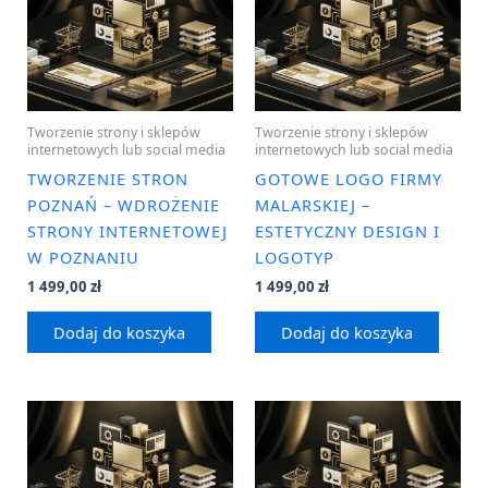
Tworzenie strony i sklepów
Tworzenie strony i sklepów
internetowych lub social media
internetowych lub social media
TWORZENIE STRON
GOTOWE LOGO FIRMY
POZNAŃ – WDROŻENIE
MALARSKIEJ –
STRONY INTERNETOWEJ
ESTETYCZNY DESIGN I
W POZNANIU
LOGOTYP
1 499,00
zł
1 499,00
zł
Dodaj do koszyka
Dodaj do koszyka