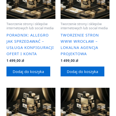
Tworzenie strony i sklepów
Tworzenie strony i sklepów
internetowych lub social media
internetowych lub social media
PORADNIK: ALLEGRO
TWORZENIE STRON
JAK SPRZEDAWAĆ –
WWW WROCŁAW –
USŁUGA KONFIGURACJI
LOKALNA AGENCJA
OFERT I KONTA
PROJEKTOWA
1 499,00
zł
1 499,00
zł
Dodaj do koszyka
Dodaj do koszyka