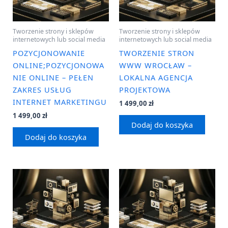
Tworzenie strony i sklepów
Tworzenie strony i sklepów
internetowych lub social media
internetowych lub social media
POZYCJONOWANIE
TWORZENIE STRON
ONLINE;POZYCJONOWA
WWW WROCŁAW –
NIE ONLINE – PEŁEN
LOKALNA AGENCJA
ZAKRES USŁUG
PROJEKTOWA
INTERNET MARKETINGU
1 499,00
zł
1 499,00
zł
Dodaj do koszyka
Dodaj do koszyka