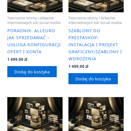
Tworzenie strony i sklepów
Tworzenie strony i sklepów
internetowych lub social media
internetowych lub social media
PORADNIK: ALLEGRO
SZABLONY DO
JAK SPRZEDAWAĆ –
PRESTASHOP:
USŁUGA KONFIGURACJI
INSTALACJA I PROJEKT
OFERT I KONTA
GRAFICZNY;SZABLONY I
WDROŻENIA
1 499,00
zł
1 499,00
zł
Dodaj do koszyka
Dodaj do koszyka