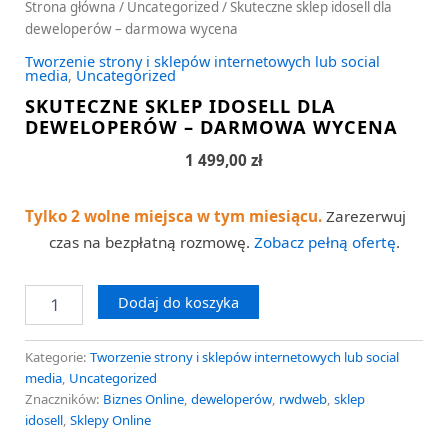
Strona główna
/
Uncategorized
/ Skuteczne sklep idosell dla
deweloperów – darmowa wycena
Tworzenie strony i sklepów internetowych lub social
media
,
Uncategorized
SKUTECZNE SKLEP IDOSELL DLA
DEWELOPERÓW – DARMOWA WYCENA
1 499,00
zł
Tylko 2 wolne miejsca w tym miesiącu.
Zarezerwuj
czas na bezpłatną rozmowę.
Zobacz pełną ofertę
.
Dodaj do koszyka
Kategorie:
Tworzenie strony i sklepów internetowych lub social
media
,
Uncategorized
Znaczników:
Biznes Online
,
deweloperów
,
rwdweb
,
sklep
idosell
,
Sklepy Online