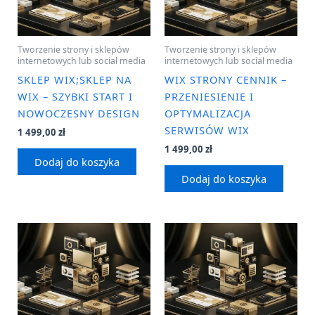
Tworzenie strony i sklepów
Tworzenie strony i sklepów
internetowych lub social media
internetowych lub social media
SKLEP WIX;SKLEP NA
WIX STRONY CENNIK –
WIX – SZYBKI START I
PRZENIESIENIE I
NOWOCZESNY DESIGN
OPTYMALIZACJA
SERWISÓW WIX
1 499,00
zł
1 499,00
zł
Dodaj do koszyka
Dodaj do koszyka