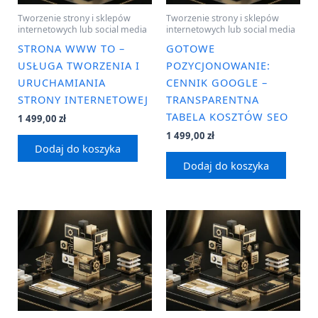
Tworzenie strony i sklepów
Tworzenie strony i sklepów
internetowych lub social media
internetowych lub social media
STRONA WWW TO –
GOTOWE
USŁUGA TWORZENIA I
POZYCJONOWANIE:
URUCHAMIANIA
CENNIK GOOGLE –
STRONY INTERNETOWEJ
TRANSPARENTNA
TABELA KOSZTÓW SEO
1 499,00
zł
1 499,00
zł
Dodaj do koszyka
Dodaj do koszyka