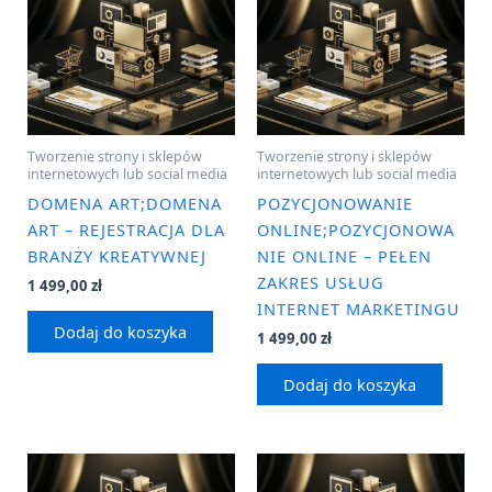
Tworzenie strony i sklepów
Tworzenie strony i sklepów
internetowych lub social media
internetowych lub social media
DOMENA ART;DOMENA
POZYCJONOWANIE
ART – REJESTRACJA DLA
ONLINE;POZYCJONOWA
BRANŻY KREATYWNEJ
NIE ONLINE – PEŁEN
ZAKRES USŁUG
1 499,00
zł
INTERNET MARKETINGU
Dodaj do koszyka
1 499,00
zł
Dodaj do koszyka