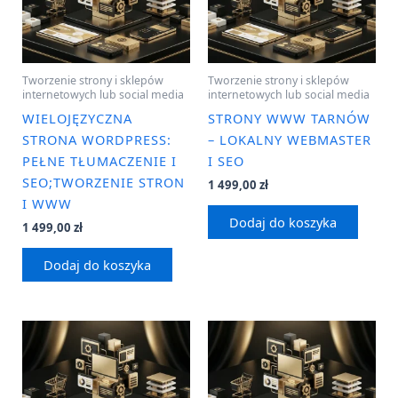
Tworzenie strony i sklepów
Tworzenie strony i sklepów
internetowych lub social media
internetowych lub social media
WIELOJĘZYCZNA
STRONY WWW TARNÓW
STRONA WORDPRESS:
– LOKALNY WEBMASTER
PEŁNE TŁUMACZENIE I
I SEO
SEO;TWORZENIE STRON
1 499,00
zł
I WWW
Dodaj do koszyka
1 499,00
zł
Dodaj do koszyka