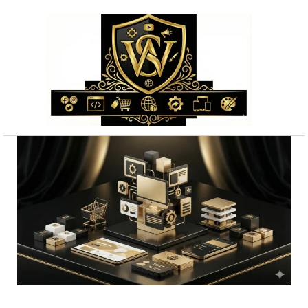
Przejdź
do
treści
ilość
Skuteczne
sklep
internetowy
cała
Polska
-
darmowa
wycena