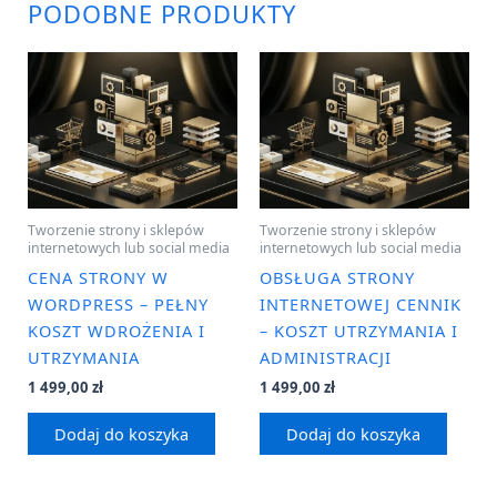
PODOBNE PRODUKTY
Tworzenie strony i sklepów
Tworzenie strony i sklepów
internetowych lub social media
internetowych lub social media
CENA STRONY W
OBSŁUGA STRONY
WORDPRESS – PEŁNY
INTERNETOWEJ CENNIK
KOSZT WDROŻENIA I
– KOSZT UTRZYMANIA I
UTRZYMANIA
ADMINISTRACJI
1 499,00
zł
1 499,00
zł
Dodaj do koszyka
Dodaj do koszyka