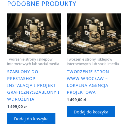
PODOBNE PRODUKTY
Tworzenie strony i sklepów
Tworzenie strony i sklepów
internetowych lub social media
internetowych lub social media
SZABLONY DO
TWORZENIE STRON
PRESTASHOP:
WWW WROCŁAW –
INSTALACJA I PROJEKT
LOKALNA AGENCJA
GRAFICZNY;SZABLONY I
PROJEKTOWA
WDROŻENIA
1 499,00
zł
1 499,00
zł
Dodaj do koszyka
Dodaj do koszyka