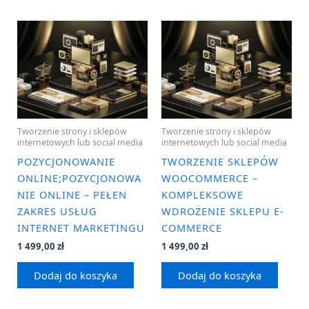
Tworzenie strony i sklepów
Tworzenie strony i sklepów
internetowych lub social media
internetowych lub social media
POZYCJONOWANIE
TWORZENIE SKLEPÓW
ONLINE;POZYCJONOWA
WOOCOMMERCE –
NIE ONLINE – PEŁEN
KOMPLEKSOWE
ZAKRES USŁUG
WDROŻENIE SKLEPU E-
INTERNET MARKETINGU
COMMERCE
1 499,00
zł
1 499,00
zł
Dodaj do koszyka
Dodaj do koszyka