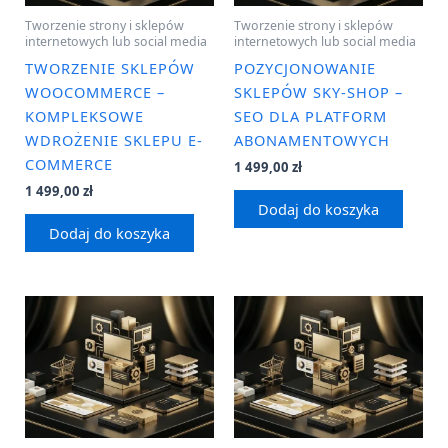
Tworzenie strony i sklepów
Tworzenie strony i sklepów
internetowych lub social media
internetowych lub social media
TWORZENIE SKLEPÓW
POZYCJONOWANIE
WOOCOMMERCE –
SKLEPÓW SKY-SHOP –
KOMPLEKSOWE
SEO DLA PLATFORM
WDROŻENIE SKLEPU E-
ABONAMENTOWYCH
COMMERCE
1 499,00
zł
1 499,00
zł
Dodaj do koszyka
Dodaj do koszyka