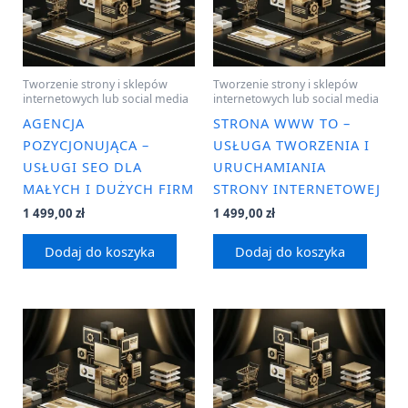
Tworzenie strony i sklepów
Tworzenie strony i sklepów
internetowych lub social media
internetowych lub social media
AGENCJA
STRONA WWW TO –
POZYCJONUJĄCA –
USŁUGA TWORZENIA I
USŁUGI SEO DLA
URUCHAMIANIA
MAŁYCH I DUŻYCH FIRM
STRONY INTERNETOWEJ
1 499,00
zł
1 499,00
zł
Dodaj do koszyka
Dodaj do koszyka