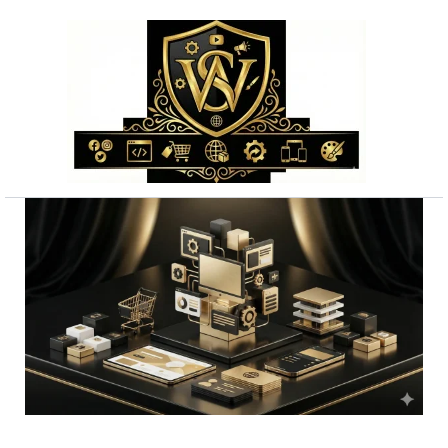
Przejdź
do
treści
ilość
Skuteczne
sklep
na
shopify
dla
gastronomii
-
realizacja
w
7
dni