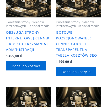
Tworzenie strony i sklepów
Tworzenie strony i sklepów
internetowych lub social media
internetowych lub social media
OBSŁUGA STRONY
GOTOWE
INTERNETOWEJ CENNIK
POZYCJONOWANIE:
– KOSZT UTRZYMANIA I
CENNIK GOOGLE –
ADMINISTRACJI
TRANSPARENTNA
TABELA KOSZTÓW SEO
1 499,00
zł
1 499,00
zł
Dodaj do koszyka
Dodaj do koszyka