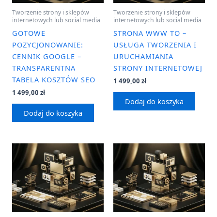
Tworzenie strony i sklepów
Tworzenie strony i sklepów
internetowych lub social media
internetowych lub social media
GOTOWE
STRONA WWW TO –
POZYCJONOWANIE:
USŁUGA TWORZENIA I
CENNIK GOOGLE –
URUCHAMIANIA
TRANSPARENTNA
STRONY INTERNETOWEJ
TABELA KOSZTÓW SEO
1 499,00
zł
1 499,00
zł
Dodaj do koszyka
Dodaj do koszyka