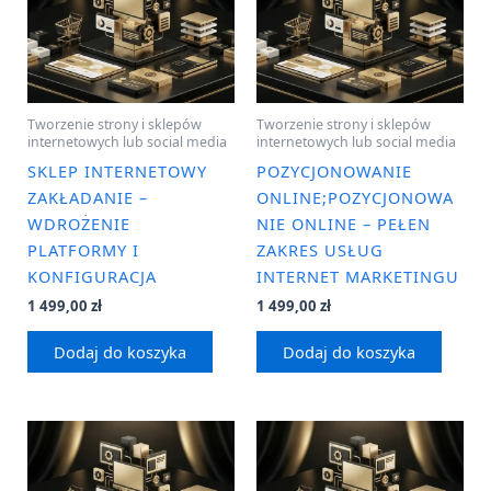
Tworzenie strony i sklepów
Tworzenie strony i sklepów
internetowych lub social media
internetowych lub social media
SKLEP INTERNETOWY
POZYCJONOWANIE
ZAKŁADANIE –
ONLINE;POZYCJONOWA
WDROŻENIE
NIE ONLINE – PEŁEN
PLATFORMY I
ZAKRES USŁUG
KONFIGURACJA
INTERNET MARKETINGU
1 499,00
zł
1 499,00
zł
Dodaj do koszyka
Dodaj do koszyka