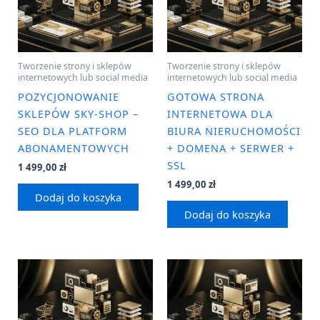
Tworzenie strony i sklepów
Tworzenie strony i sklepów
internetowych lub social media
internetowych lub social media
POZYCJONOWANIE
GOTOWA STRONA
SKLEPÓW SKY-SHOP –
INTERNETOWA DLA
SEO DLA PLATFORM
BIURA NIERUCHOMOŚCI
ABONAMENTOWYCH
+ DOMENA + SERWER +
SSL
1 499,00
zł
1 499,00
zł
Dodaj do koszyka
Dodaj do koszyka