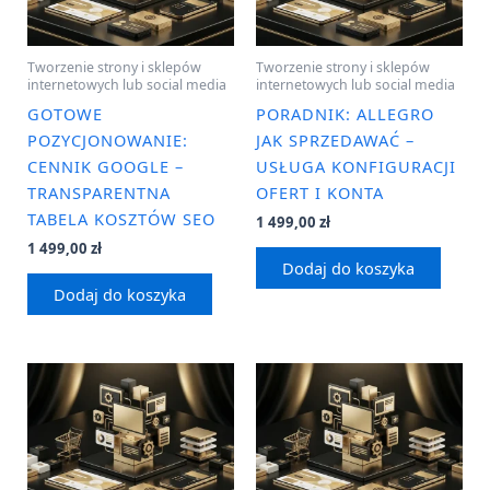
Tworzenie strony i sklepów
Tworzenie strony i sklepów
internetowych lub social media
internetowych lub social media
GOTOWE
PORADNIK: ALLEGRO
POZYCJONOWANIE:
JAK SPRZEDAWAĆ –
CENNIK GOOGLE –
USŁUGA KONFIGURACJI
TRANSPARENTNA
OFERT I KONTA
TABELA KOSZTÓW SEO
1 499,00
zł
1 499,00
zł
Dodaj do koszyka
Dodaj do koszyka