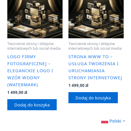
Tworzenie strony i sklepów
Tworzenie strony i sklepów
internetowych lub social media
internetowych lub social media
LOGO FIRMY
STRONA WWW TO –
FOTOGRAFICZNEJ –
USŁUGA TWORZENIA I
ELEGANCKIE LOGO I
URUCHAMIANIA
WZÓR WODNY
STRONY INTERNETOWEJ
(WATERMARK)
1 499,00
zł
1 499,00
zł
Dodaj do koszyka
Dodaj do koszyka
Polski
▼