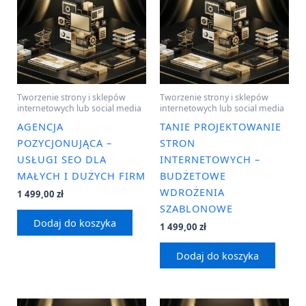
Tworzenie strony i sklepów
Tworzenie strony i sklepów
internetowych lub social media
internetowych lub social media
AGENCJA
TANIE PROJEKTOWANIE
POZYCJONUJĄCA –
STRON
USŁUGI SEO DLA
INTERNETOWYCH –
MAŁYCH I DUŻYCH FIRM
BUDŻETOWE
WDROŻENIA
1 499,00
zł
SZABLONOWE
Dodaj do koszyka
1 499,00
zł
Dodaj do koszyka