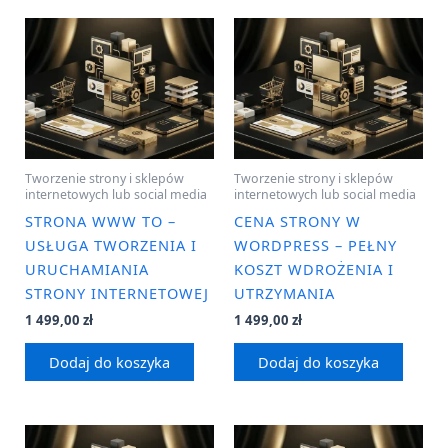
Tworzenie strony i sklepów
Tworzenie strony i sklepów
internetowych lub social media
internetowych lub social media
STRONA WWW TO –
CENA STRONY W
USŁUGA TWORZENIA I
WORDPRESS – PEŁNY
URUCHAMIANIA
KOSZT WDROŻENIA I
STRONY INTERNETOWEJ
UTRZYMANIA
1 499,00
zł
1 499,00
zł
Dodaj do koszyka
Dodaj do koszyka