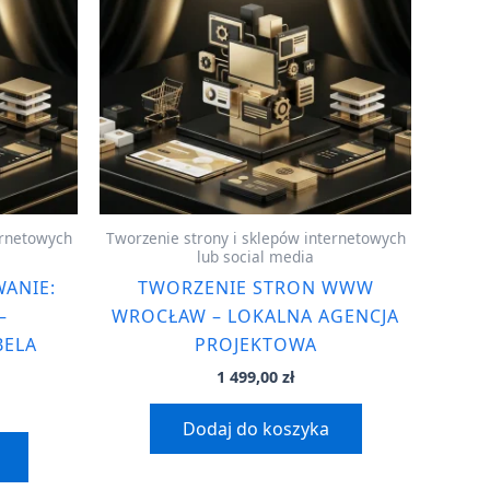
ernetowych
Tworzenie strony i sklepów internetowych
lub social media
ANIE:
TWORZENIE STRON WWW
–
WROCŁAW – LOKALNA AGENCJA
BELA
PROJEKTOWA
1 499,00
zł
Dodaj do koszyka