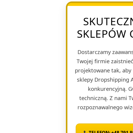
SKUTECZ
SKLEPÓW 
Dostarczamy zaawans
Twojej firmie zaistn
projektowane tak, aby
sklepy Dropshipping A
konkurencyjną. G
techniczną. Z nami T
rozpoznawalnego wize
TELEFON: +48 791 8