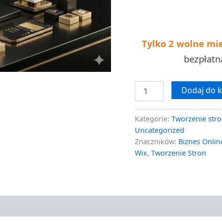
darmowa
wycena
Tylko 2 wolne mi
bezpłat
Dodaj do 
Kategorie:
Tworzenie stro
Uncategorized
Znaczników:
Biznes Onlin
Wix
,
Tworzenie Stron