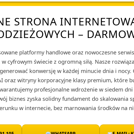
NE STRONA INTERNETOWA
ODZIEŻOWYCH – DARMO
owane platformy handlowe oraz nowoczesne serwis
ieć w cyfrowym świecie z ogromną siłą. Nasze rozwi
 generować konwersję w każdej minucie dnia i nocy.
I oraz witryny korporacyjne klasy premium, które 
warantujemy profesjonalne wdrożenie w siedem dni 
wój biznes zyska solidny fundament do skalowania 
runku w internecie, bez marnowania środków na ni
91 105
WHATSAPP
E-MAIL: