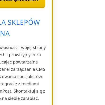
LA SKLEPÓW
ENA
własność Twojej strony
h i prowizyjnych za
ucając powtarzalne
 panel zarządzania CMS
żowania specjalistów.
ntegrację z mediami
Post. Skontaktuj się z
 na siebie zarabiać.