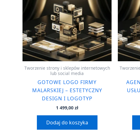
Tworzenie strony i sklepów internetowych
Tworzenie
lub social media
GOTOWE LOGO FIRMY
AGEN
MALARSKIEJ – ESTETYCZNY
USŁU
DESIGN I LOGOTYP
1 499,00
zł
Dodaj do koszyka