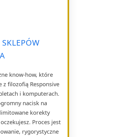
A SKLEPÓW
A
czne know-how, które
 z filozofią Responsive
bletach i komputerach.
 ogromny nacisk na
limitowane korekty
 oczekujesz. Proces jest
dowanie, rygorystyczne