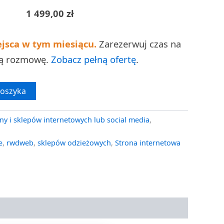
1 499,00
zł
ejsca w tym miesiącu.
Zarezerwuj czas na
ną rozmowę.
Zobacz pełną ofertę
.
koszyka
ny i sklepów internetowych lub social media
,
e
,
rwdweb
,
sklepów odzieżowych
,
Strona internetowa