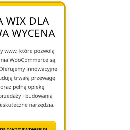
 WIX DLA
WA WYCENA
y www, które pozwolą
ązania WooCommerce są
 Oferujemy innowacyjne
budują trwałą przewagę
oraz pełną opiekę
sprzedaży i budowania
eskuteczne narzędzia.
 KONTAKT@RWDWEB.PL