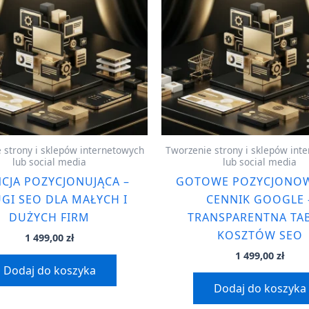
 strony i sklepów internetowych
Tworzenie strony i sklepów int
lub social media
lub social media
CJA POZYCJONUJĄCA –
GOTOWE POZYCJONOW
GI SEO DLA MAŁYCH I
CENNIK GOOGLE 
DUŻYCH FIRM
TRANSPARENTNA TA
KOSZTÓW SEO
1 499,00
zł
1 499,00
zł
Dodaj do koszyka
Dodaj do koszyka