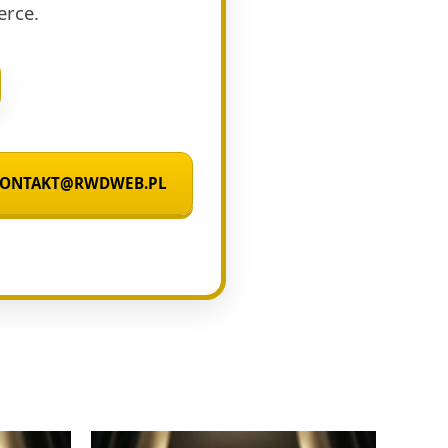
erce.
 KONTAKT@RWDWEB.PL