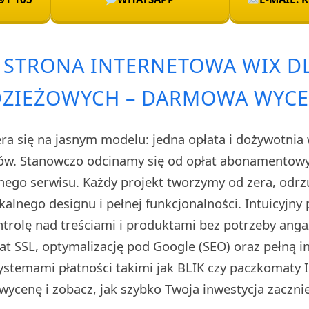
 STRONA INTERNETOWA WIX D
ZIEŻOWYCH – DARMOWA WYC
ra się na jasnym modelu: jedna opłata i dożywotnia 
ów. Stanowczo odcinamy się od opłat abonamentowyc
snego serwisu. Każdy projekt tworzymy od zera, odrz
kalnego designu i pełnej funkcjonalności. Intuicyjny
ntrolę nad treściami i produktami bez potrzeby anga
at SSL, optymalizację pod Google (SEO) oraz pełną i
ystemami płatności takimi jak BLIK czy paczkomaty In
ycenę i zobacz, jak szybko Twoja inwestycja zacznie