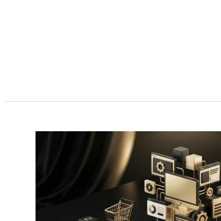
Przejdź
do
treści