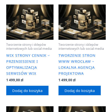
Tworzenie strony i sklepów
Tworzenie strony i sklepów
internetowych lub social media
internetowych lub social media
WIX STRONY CENNIK –
TWORZENIE STRON
PRZENIESIENIE I
WWW WROCŁAW –
OPTYMALIZACJA
LOKALNA AGENCJA
SERWISÓW WIX
PROJEKTOWA
1 499,00
zł
1 499,00
zł
Dodaj do koszyka
Dodaj do koszyka