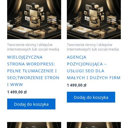
Tworzenie strony i sklepów
Tworzenie strony i sklepów
internetowych lub social media
internetowych lub social media
WIELOJĘZYCZNA
AGENCJA
STRONA WORDPRESS:
POZYCJONUJĄCA –
PEŁNE TŁUMACZENIE I
USŁUGI SEO DLA
SEO;TWORZENIE STRON
MAŁYCH I DUŻYCH FIRM
I WWW
1 499,00
zł
1 499,00
zł
Dodaj do koszyka
Dodaj do koszyka