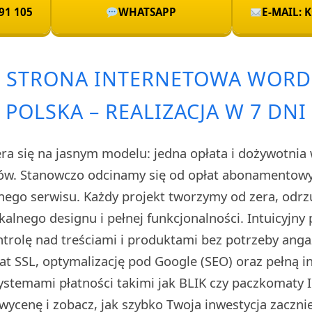
91 105
WHATSAPP
E-MAIL:
 STRONA INTERNETOWA WORD
POLSKA – REALIZACJA W 7 DNI
ra się na jasnym modelu: jedna opłata i dożywotnia 
ów. Stanowczo odcinamy się od opłat abonamentowyc
snego serwisu. Każdy projekt tworzymy od zera, odrz
kalnego designu i pełnej funkcjonalności. Intuicyjny
ntrolę nad treściami i produktami bez potrzeby anga
at SSL, optymalizację pod Google (SEO) oraz pełną i
ystemami płatności takimi jak BLIK czy paczkomaty In
ycenę i zobacz, jak szybko Twoja inwestycja zacznie