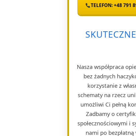
TELEFON: +48 791 8
SKUTECZNE
Nasza współpraca opie
bez żadnych haczyk
korzystanie z wła
schematy na rzecz uni
umożliwi Ci pełną ko
Zadbamy o certyfik
społecznościowymi i s
nami po bezpłatną w