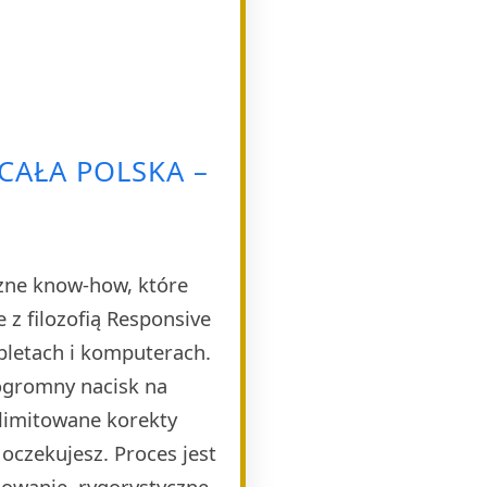
AŁA POLSKA –
czne know-how, które
 z filozofią Responsive
bletach i komputerach.
 ogromny nacisk na
limitowane korekty
 oczekujesz. Proces jest
dowanie, rygorystyczne