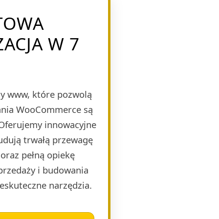
TOWA
ZACJA W 7
y www, które pozwolą
ązania WooCommerce są
 Oferujemy innowacyjne
budują trwałą przewagę
oraz pełną opiekę
sprzedaży i budowania
eskuteczne narzędzia.