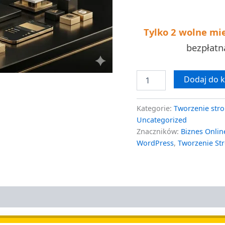
w
7
dni
Tylko 2 wolne mi
bezpłat
Dodaj do 
Kategorie:
Tworzenie stro
Uncategorized
Znaczników:
Biznes Onlin
WordPress
,
Tworzenie St