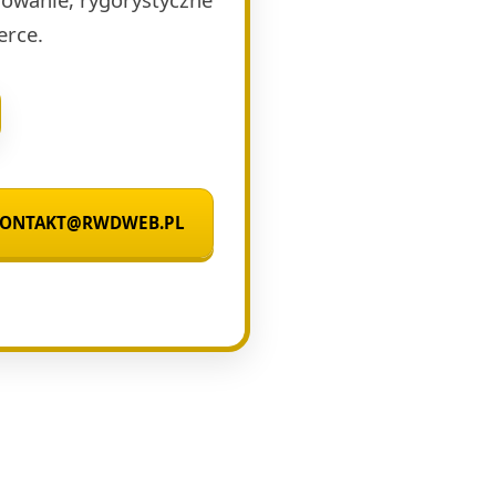
erce.
 KONTAKT@RWDWEB.PL