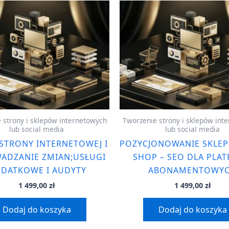
 strony i sklepów internetowych
Tworzenie strony i sklepów int
lub social media
lub social media
 STRONY INTERNETOWEJ I
POZYCJONOWANIE SKLEP
ADZANIE ZMIAN;USŁUGI
SHOP – SEO DLA PLA
DATKOWE I AUDYTY
ABONAMENTOWY
1 499,00
zł
1 499,00
zł
Dodaj do koszyka
Dodaj do koszyka