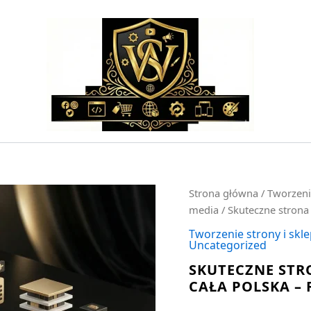
ilość
Strona główna
/
Tworzeni
Skuteczne
media
/ Skuteczne strona 
strona
internetowa
Tworzenie strony i skl
Uncategorized
wordpress
cała
SKUTECZNE ST
Polska
CAŁA POLSKA – 
-
realizacja