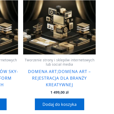
ernetowych
Tworzenie strony i sklepów internetowych
lub social media
ÓW SKY-
DOMENA ART;DOMENA ART –
TFORM
REJESTRACJA DLA BRANŻY
CH
KREATYWNEJ
1 499,00
zł
Dodaj do koszyka