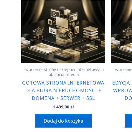
Tworzenie strony i sklepów internetowych
Tworzenie
lub social media
GOTOWA STRONA INTERNETOWA
EDYCJA
DLA BIURA NIERUCHOMOŚCI +
WPROW
DOMENA + SERWER + SSL
DO
1 499,00
zł
Dodaj do koszyka