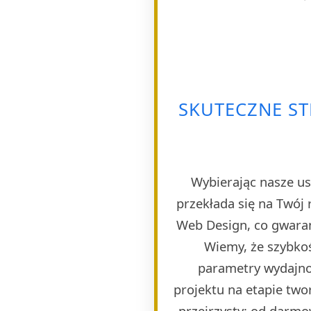
SKUTECZNE S
Wybierając nasze us
przekłada się na Twój 
Web Design, co gwaran
Wiemy, że szybkoś
parametry wydajno
projektu na etapie twor
przejrzysty: od darmo