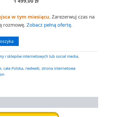
1 499,00
zł
ejsca w tym miesiącu.
Zarezerwuj czas na
ną rozmowę.
Zobacz pełną ofertę
.
koszyka
ny i sklepów internetowych lub social media
,
e
,
cała Polska
,
rwdweb
,
strona internetowa
ron