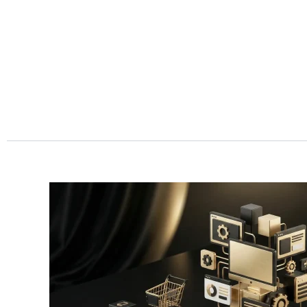
Przejdź
do
treści