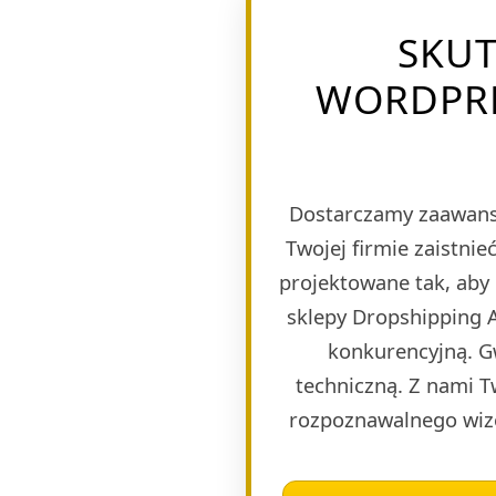
SKU
WORDPRES
Dostarczamy zaawans
Twojej firmie zaistn
projektowane tak, aby
sklepy Dropshipping A
konkurencyjną. G
techniczną. Z nami T
rozpoznawalnego wize