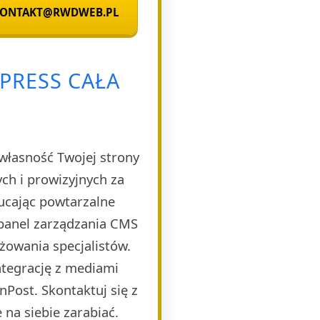
 KONTAKT@RWDWEB.PL
PRESS CAŁA
własność Twojej strony
h i prowizyjnych za
ucając powtarzalne
 panel zarządzania CMS
żowania specjalistów.
ntegrację z mediami
Post. Skontaktuj się z
 na siebie zarabiać.