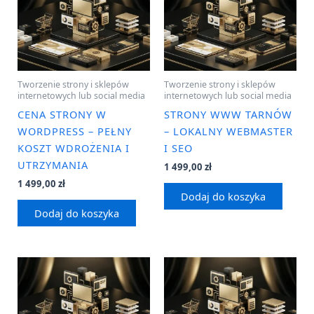
Tworzenie strony i sklepów
Tworzenie strony i sklepów
internetowych lub social media
internetowych lub social media
CENA STRONY W
STRONY WWW TARNÓW
WORDPRESS – PEŁNY
– LOKALNY WEBMASTER
KOSZT WDROŻENIA I
I SEO
UTRZYMANIA
1 499,00
zł
1 499,00
zł
Dodaj do koszyka
Dodaj do koszyka