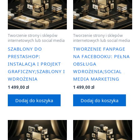
Tworzenie strony i sklepów
Tworzenie strony i sklepów
internetowych lub social media
internetowych lub social media
SZABLONY DO
TWORZENIE FANPAGE
PRESTASHOP:
NA FACEBOOKU: PEŁNA
INSTALACJA I PROJEKT
OBSŁUGA
GRAFICZNY;SZABLONY I
WDROŻENIA;SOCIAL
WDROŻENIA
MEDIA MARKETING
1 499,00
zł
1 499,00
zł
Dodaj do koszyka
Dodaj do koszyka