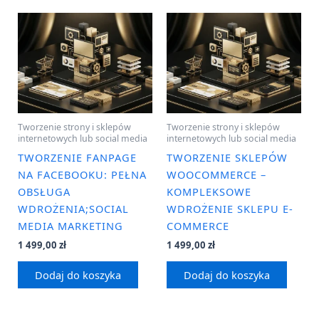
Tworzenie strony i sklepów
Tworzenie strony i sklepów
internetowych lub social media
internetowych lub social media
TWORZENIE FANPAGE
TWORZENIE SKLEPÓW
NA FACEBOOKU: PEŁNA
WOOCOMMERCE –
OBSŁUGA
KOMPLEKSOWE
WDROŻENIA;SOCIAL
WDROŻENIE SKLEPU E-
MEDIA MARKETING
COMMERCE
1 499,00
zł
1 499,00
zł
Dodaj do koszyka
Dodaj do koszyka