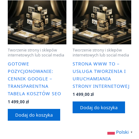
Tworzenie strony i sklepów
Tworzenie strony i sklepów
internetowych lub social media
internetowych lub social media
GOTOWE
STRONA WWW TO –
POZYCJONOWANIE:
USŁUGA TWORZENIA I
CENNIK GOOGLE –
URUCHAMIANIA
TRANSPARENTNA
STRONY INTERNETOWEJ
TABELA KOSZTÓW SEO
1 499,00
zł
1 499,00
zł
Dodaj do koszyka
Dodaj do koszyka
Polski
▼