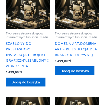
Tworzenie strony i sklepów
Tworzenie strony i sklepów
internetowych lub social media
internetowych lub social media
SZABLONY DO
DOMENA ART;DOMENA
PRESTASHOP:
ART – REJESTRACJA DLA
INSTALACJA I PROJEKT
BRANŻY KREATYWNEJ
GRAFICZNY;SZABLONY I
1 499,00
zł
WDROŻENIA
Dodaj do koszyka
1 499,00
zł
Dodaj do koszyka