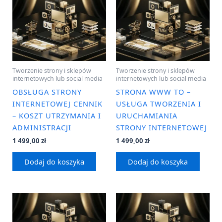
Tworzenie strony i sklepów
Tworzenie strony i sklepów
internetowych lub social media
internetowych lub social media
OBSŁUGA STRONY
STRONA WWW TO –
INTERNETOWEJ CENNIK
USŁUGA TWORZENIA I
– KOSZT UTRZYMANIA I
URUCHAMIANIA
ADMINISTRACJI
STRONY INTERNETOWEJ
1 499,00
zł
1 499,00
zł
Dodaj do koszyka
Dodaj do koszyka